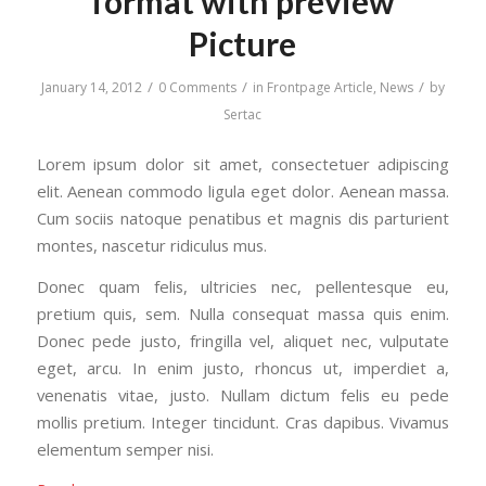
format with preview
Picture
/
/
/
January 14, 2012
0 Comments
in
Frontpage Article
,
News
by
Sertac
Lorem ipsum dolor sit amet, consectetuer adipiscing
elit. Aenean commodo ligula eget dolor. Aenean massa.
Cum sociis natoque penatibus et magnis dis parturient
montes, nascetur ridiculus mus.
Donec quam felis, ultricies nec, pellentesque eu,
pretium quis, sem. Nulla consequat massa quis enim.
Donec pede justo, fringilla vel, aliquet nec, vulputate
eget, arcu. In enim justo, rhoncus ut, imperdiet a,
venenatis vitae, justo. Nullam dictum felis eu pede
mollis pretium. Integer tincidunt. Cras dapibus. Vivamus
elementum semper nisi.