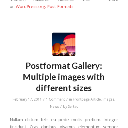
on
WordPress.org: Post Formats
Postformat Gallery:
Multiple images with
different sizes
/
/
February 17, 2011
1 Comment
in
Frontpage Article
,
Images
,
/
News
by
Sertac
Nullam dictum felis eu pede mollis pretium. Integer
tincidunt. Cras dapibus. Vivamus elementum semper