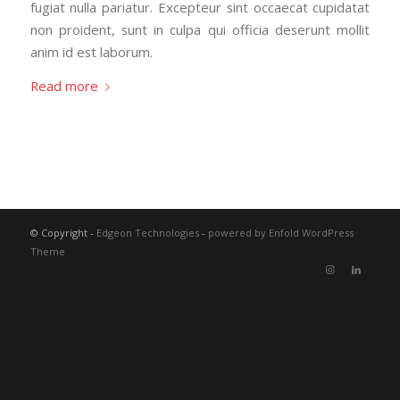
fugiat nulla pariatur. Excepteur sint occaecat cupidatat
non proident, sunt in culpa qui officia deserunt mollit
anim id est laborum.
Read more
© Copyright -
Edgeon Technologies
-
powered by Enfold WordPress
Theme