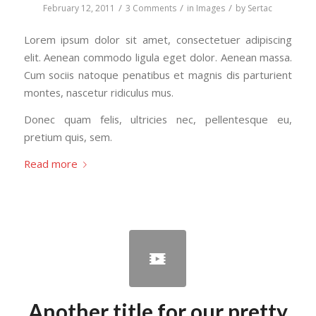
/
/
/
February 12, 2011
3 Comments
in
Images
by
Sertac
Lorem ipsum dolor sit amet, consectetuer adipiscing
elit. Aenean commodo ligula eget dolor. Aenean massa.
Cum sociis natoque penatibus et magnis dis parturient
montes, nascetur ridiculus mus.
Donec quam felis, ultricies nec, pellentesque eu,
pretium quis, sem.
Read more
Another title for our pretty