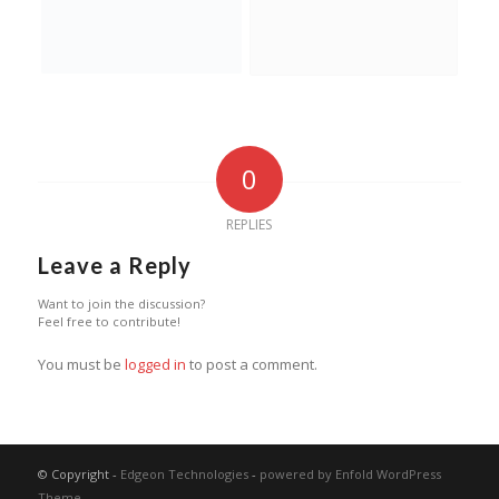
0
REPLIES
Leave a Reply
Want to join the discussion?
Feel free to contribute!
You must be
logged in
to post a comment.
© Copyright -
Edgeon Technologies
-
powered by Enfold WordPress
Theme